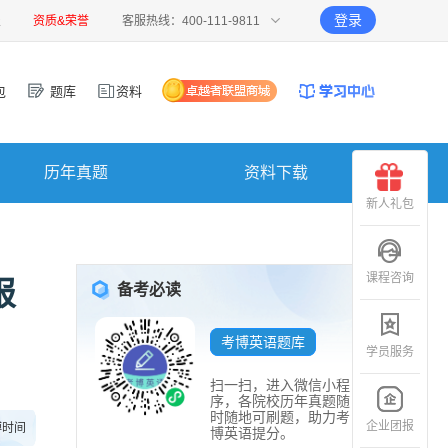
登录
报
资质&荣誉
客服热线：400-111-9811
包
题库
资料
历年真题
资料下载
新人礼包
课程咨询
报
备考必读
考博英语题库
学员服务
扫一扫，进入微信小程
序，各院校历年真题随
时随地可刷题，助力考
企业团报
博时间
博英语提分。