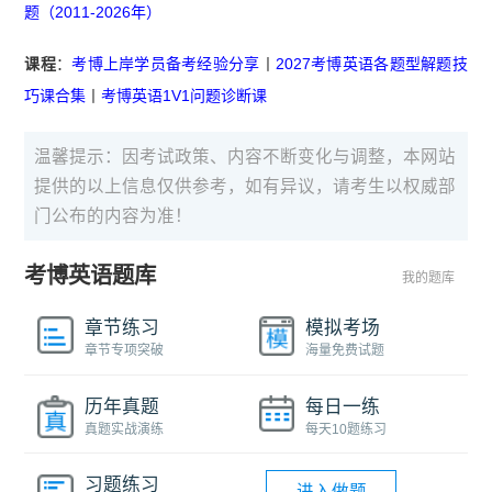
题（2011-2026年）
课程
：
考博上岸学员备考经验分享
丨
2027考博英语各题型解题技
巧课合集
丨
考博英语1V1问题诊断课
温馨提示：因考试政策、内容不断变化与调整，本网站
提供的以上信息仅供参考，如有异议，请考生以权威部
门公布的内容为准！
考博英语题库
我的题库
章节练习
模拟考场
章节专项突破
海量免费试题
历年真题
每日一练
真题实战演练
每天10题练习
习题练习
进入做题