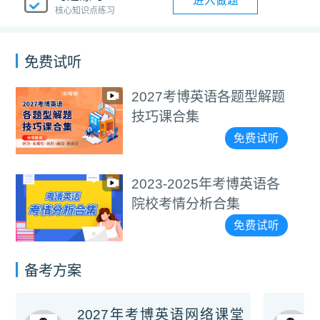
进入做题
核心知识点练习
免费试听
解题
医学考博4000+词汇
视频教程
试听
免费
语各
通用考博4000+词汇
视频教程
试听
免费
备考方案
2027年考博英语网络课堂