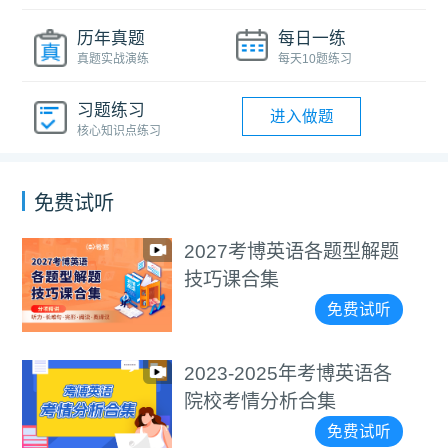
历年真题
每日一练
真题实战演练
每天10题练习
习题练习
进入做题
核心知识点练习
免费试听
解题
医学考博4000+词汇
视频教程
试听
免费
语各
通用考博4000+词汇
视频教程
试听
免费