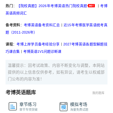
热门
：
【院校真题】2026年考博英语热门院校真题
丨
考博
英语高频词汇
备考资料
：
考博英语备考资料汇总
丨
近15年考博医学英语统考真
题（2011-2026年）
课程
：
考博上岸学员备考经验分享
丨
2027考博英语各题型解题技
巧课合集
丨
考博英语1V1问题诊断课
温馨提示：因考试政策、内容不断变化与调整，本网站
提供的以上信息仅供参考，如有异议，请考生以权威部
门公布的内容为准！
考博英语题库
我的题库
章节练习
模拟考场
章节专项突破
海量免费试题