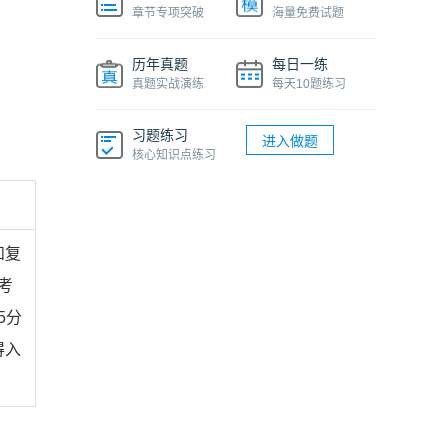
章节专项突破
海量免费试题
历年真题
每日一练
真题实战演练
每天10题练习
习题练习
进入做题
核心知识点练习
和复
考
5分
得入