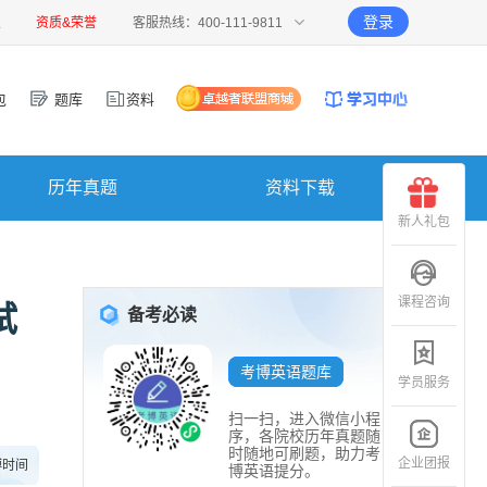
登录
报
资质&荣誉
客服热线：400-111-9811
包
题库
资料
历年真题
资料下载
新人礼包
课程咨询
试
备考必读
考博英语题库
学员服务
扫一扫，进入微信小程
序，各院校历年真题随
时随地可刷题，助力考
企业团报
博时间
博英语提分。