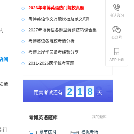
2026年考博英语热门院校真题
电话咨询
考博英语作文万能模板及范文6篇
2027考博英语各题型解题技巧课合集
内
公众号
考博英语各院校考情分析
考博上岸学员备考经验分享
英语阅
APP下载
2011-2026医学统考真题
中国社会科学院大学真题合集
项通
国防科技大学历年真题
2
1
8
距离考试还有
天
中央美术学院历年真题
中国艺术研究院历年真题
我的题库
考博英语题库
南门
章节练习
模拟考场