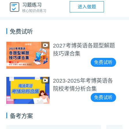
习题练习
进入做题
核心知识点练习
免费试听
解题
医学考博4000+词汇朗
视频教程
听
免费试
语各
通用考博4000+词汇朗
视频教程
听
免费试
备考方案