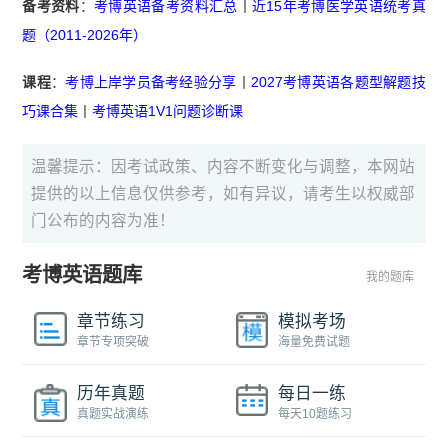
备考资料
：
考博英语备考资料汇总
丨
近15年考博医学英语统考真
题（2011-2026年）
课程
：
考博上岸学员备考经验分享
丨
2027考博英语各题型解题技
巧课合集
丨
考博英语1V1问题诊断课
温馨提示：因考试政策、内容不断变化与调整，本网站
提供的以上信息仅供参考，如有异议，请考生以权威部
门公布的内容为准！
考博英语题库
我的题库
章节练习
模拟考场
章节专项突破
海量免费试题
历年真题
每日一练
真题实战演练
每天10题练习