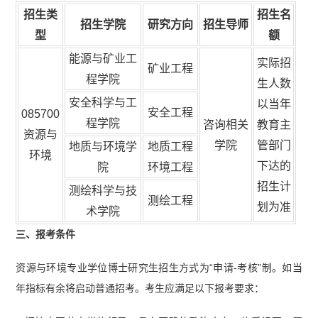
招生
类
招生名
招生学院
研究方向
招生导师
型
额
能源与矿业工
实际招
矿业工程
程学院
生人数
安全科学与工
以当年
安全工程
085700
程学院
咨询相关
教育主
资源与
学院
管部门
地质与环境学
地质工程
环境
下达的
院
环境工程
招生计
测绘科学与技
测绘工程
划为准
术学院
三、报考条件
资源与环境专业学位博士研究生招生方式为“申请-考核”制。如当
年指标有余将启动普通招考。考生应满足以下报考要求：