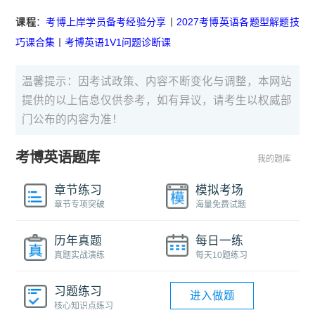
课程
：
考博上岸学员备考经验分享
丨
2027考博英语各题型解题技
巧课合集
丨
考博英语1V1问题诊断课
温馨提示：因考试政策、内容不断变化与调整，本网站
提供的以上信息仅供参考，如有异议，请考生以权威部
门公布的内容为准！
考博英语题库
我的题库
章节练习
模拟考场
章节专项突破
海量免费试题
历年真题
每日一练
真题实战演练
每天10题练习
习题练习
进入做题
核心知识点练习