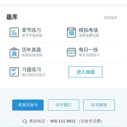
题库
我的题库
章节练习
模拟考场
章节专项突破
海量免费试题
历年真题
每日一练
真题实战演练
每天10题练习
习题练习
进入做题
核心知识点练习
希赛百家号
关于我们
证书查询
售前电话：
400-111-9811
（仅收市话费）