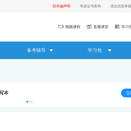
防诈骗声明
培训证书查询
违法信息举
视频课程
直播课堂
学习
备考辅导
学习包
默写本
立