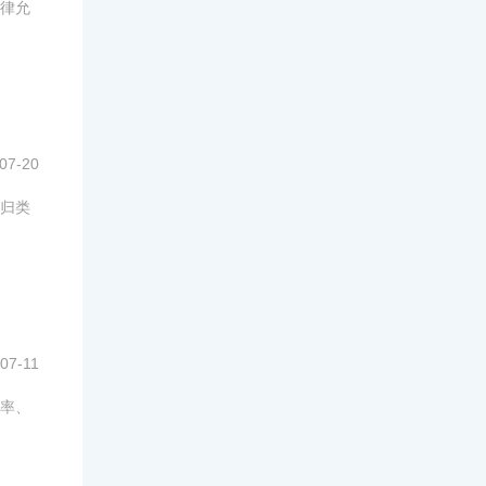
律允
07-20
归类
07-11
率、