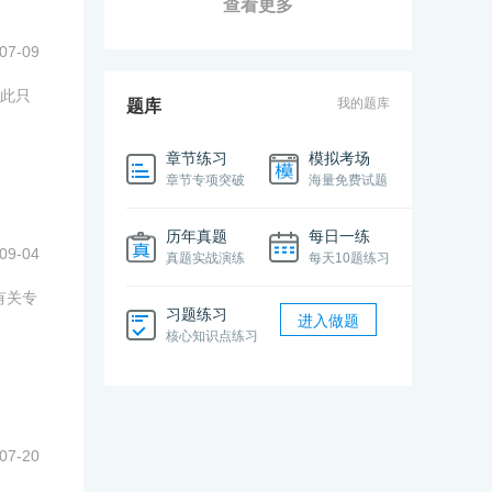
查看更多
07-09
此只
我的题库
题库
章节练习
模拟考场
章节专项突破
海量免费试题
历年真题
每日一练
09-04
真题实战演练
每天10题练习
有关专
习题练习
进入做题
核心知识点练习
07-20