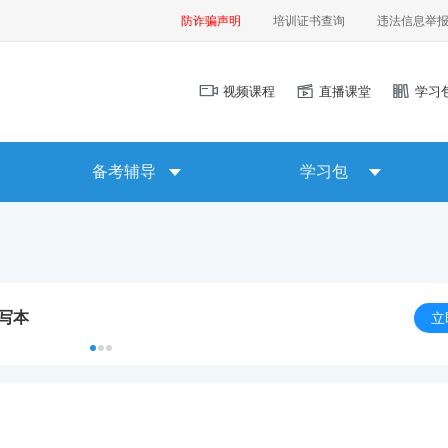
防诈骗声明
培训证书查询
违法信息举
视频课程
直播课堂
学习
备考辅导
学习包
默写本
立