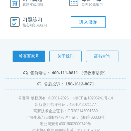
真题实战演练
每天10题练习
习题练习
进入做题
核心知识点练习
希赛百家号
关于我们
证书查询
售前电话：
400-111-9811
（仅收市话费）
售后投诉：
156-1612-8671
希赛网 版权所有 ©2001-2026
湘ICP备10203241号-14
出版物经营许可证：4301042021177
高新技术企业证书：GR202143001539
广播电视节目制作经营许可证： (湘)字00833号
湘公网安备43019002000749号
违法和不良信息举报电话：15673157832