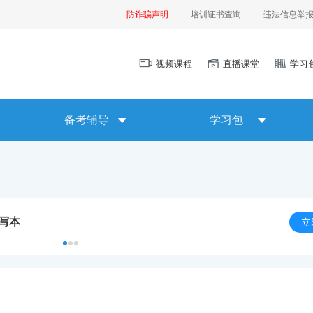
防诈骗声明
培训证书查询
违法信息举
视频课程
直播课堂
学习
备考辅导
学习包
默写本
立