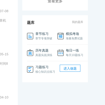
查看更多
07-08
计算机
我的题库
题库
章节练习
模拟考场
章节专项突破
海量免费试题
历年真题
每日一练
05-15
真题实战演练
每天10题练习
时间8
习题练习
进入做题
核心知识点练习
04-10