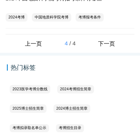
2024考博
中国地质科学院考博
考博报考条件
4
/
4
上一页
下一页
热门标签
2023医学考博分数线
2024考博招生简章
2025博士招生简章
2024博士招生简章
考博拟录取名单公示
考博招生目录