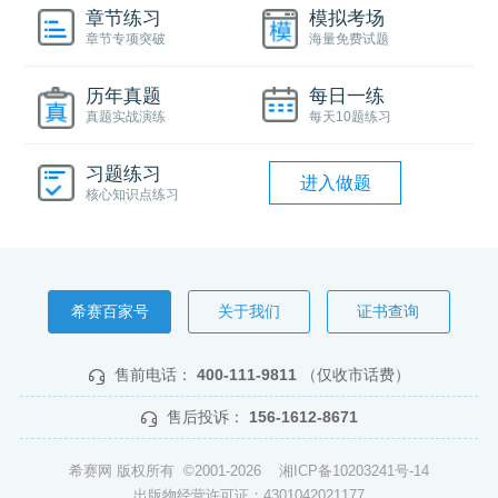
章节练习
模拟考场
章节专项突破
海量免费试题
历年真题
每日一练
真题实战演练
每天10题练习
习题练习
进入做题
核心知识点练习
希赛百家号
关于我们
证书查询
售前电话：
400-111-9811
（仅收市话费）
售后投诉：
156-1612-8671
希赛网 版权所有 ©2001-2026
湘ICP备10203241号-14
出版物经营许可证：4301042021177