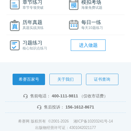
章节练习
模拟考场
章节专项突破
海量免费试题
历年真题
每日一练
真题实战演练
每天10题练习
习题练习
进入做题
核心知识点练习
希赛百家号
关于我们
证书查询
售前电话：
400-111-9811
（仅收市话费）
售后投诉：
156-1612-8671
希赛网 版权所有 ©2001-2026
湘ICP备10203241号-14
出版物经营许可证：4301042021177