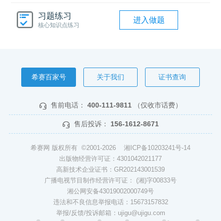
习题练习
进入做题
核心知识点练习
希赛百家号
关于我们
证书查询
售前电话：
400-111-9811
（仅收市话费）
售后投诉：
156-1612-8671
希赛网 版权所有 ©2001-2026
湘ICP备10203241号-14
出版物经营许可证：4301042021177
高新技术企业证书：GR202143001539
广播电视节目制作经营许可证： (湘)字00833号
湘公网安备43019002000749号
违法和不良信息举报电话：15673157832
举报/反馈/投诉邮箱：ujigu@ujigu.com