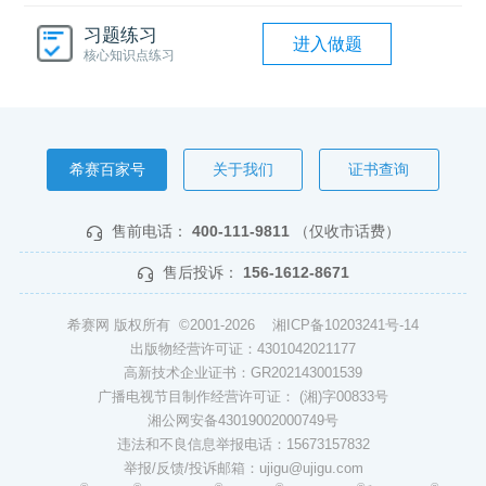
习题练习
进入做题
核心知识点练习
希赛百家号
关于我们
证书查询
售前电话：
400-111-9811
（仅收市话费）
售后投诉：
156-1612-8671
希赛网 版权所有 ©2001-2026
湘ICP备10203241号-14
出版物经营许可证：4301042021177
高新技术企业证书：GR202143001539
广播电视节目制作经营许可证： (湘)字00833号
湘公网安备43019002000749号
违法和不良信息举报电话：15673157832
举报/反馈/投诉邮箱：ujigu@ujigu.com