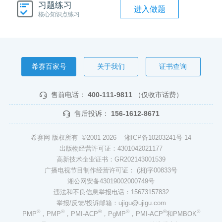
习题练习
进入做题
核心知识点练习
希赛百家号
关于我们
证书查询
售前电话：
400-111-9811
（仅收市话费）
售后投诉：
156-1612-8671
希赛网 版权所有 ©2001-2026
湘ICP备10203241号-14
出版物经营许可证：4301042021177
高新技术企业证书：GR202143001539
广播电视节目制作经营许可证： (湘)字00833号
湘公网安备43019002000749号
违法和不良信息举报电话：15673157832
举报/反馈/投诉邮箱：ujigu@ujigu.com
®
®
®
®
®
®
PMP
，PMP
，PMI-ACP
，PgMP
，PMI-ACP
和PMBOK