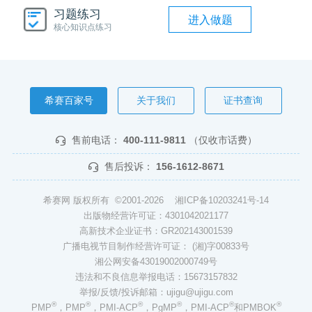
习题练习
进入做题
核心知识点练习
希赛百家号
关于我们
证书查询
售前电话：
400-111-9811
（仅收市话费）
售后投诉：
156-1612-8671
希赛网 版权所有 ©2001-2026
湘ICP备10203241号-14
出版物经营许可证：4301042021177
高新技术企业证书：GR202143001539
广播电视节目制作经营许可证： (湘)字00833号
湘公网安备43019002000749号
违法和不良信息举报电话：15673157832
举报/反馈/投诉邮箱：ujigu@ujigu.com
®
®
®
®
®
®
PMP
，PMP
，PMI-ACP
，PgMP
，PMI-ACP
和PMBOK