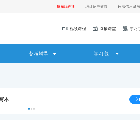
防诈骗声明
培训证书查询
违法信息举
视频课程
直播课堂
学习
备考辅导
学习包
默写本
立