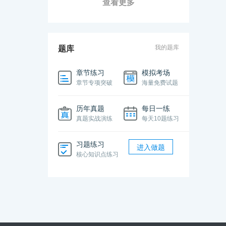
查看更多
我的题库
题库
章节练习
模拟考场
章节专项突破
海量免费试题
历年真题
每日一练
真题实战演练
每天10题练习
习题练习
进入做题
核心知识点练习