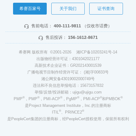
希赛百家号
关于我们
证书查询
售前电话：
400-111-9811
（仅收市话费）
售后投诉：
156-1612-8671
希赛网 版权所有 ©2001-2026
湘ICP备10203241号-14
出版物经营许可证：4301042021177
高新技术企业证书：GR202143001539
广播电视节目制作经营许可证： (湘)字00833号
湘公网安备43019002000749号
违法和不良信息举报电话：15673157832
举报/反馈/投诉邮箱：ujigu@ujigu.com
®
®
®
®
®
®
PMP
，PMP
，PMI-ACP
，PgMP
，PMI-ACP
和PMBOK
是Project Management Institute，Inc.的注册商标
®
®
ITIL
、PRINCE2
是PeopleCert集团的注册商标，经PeopleCert授权使用，保留所有权利