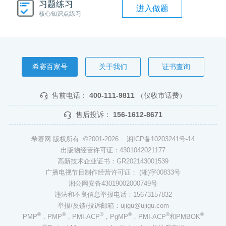
习题练习
进入做题
核心知识点练习
希赛百家号
关于我们
证书查询
售前电话：
400-111-9811
（仅收市话费）
售后投诉：
156-1612-8671
希赛网 版权所有 ©2001-2026
湘ICP备10203241号-14
出版物经营许可证：4301042021177
高新技术企业证书：GR202143001539
广播电视节目制作经营许可证： (湘)字00833号
湘公网安备43019002000749号
违法和不良信息举报电话：15673157832
举报/反馈/投诉邮箱：ujigu@ujigu.com
®
®
®
®
®
®
PMP
，PMP
，PMI-ACP
，PgMP
，PMI-ACP
和PMBOK