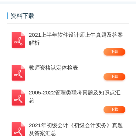
资料下载
2021上半年软件设计师上午真题及答案
解析
下载
教师资格认定体检表
下载
2005-2022管理类联考真题及知识点汇
总
下载
2021年初级会计《初级会计实务》真题
及答案汇总