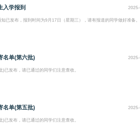
生入学报到
2025-
通知已发布，报到时间为9月17日（星期三），请有报道的同学做好准备。
名单(第六批)
2025-
六批)已发布，请已通过的同学们注意查收。
名单(第五批)
2025-
五批)已发布，请已通过的同学们注意查收。