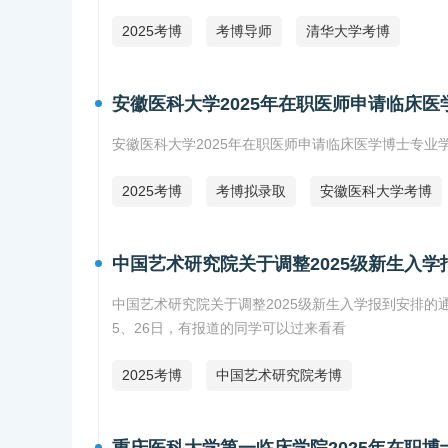
2025考博
考博导师
清华大学考博
安徽医科大学2025年在职医师申请临床
安徽医科大学2025年在职医师申请临床医学博士专业
2025考博
考博拟录取
安徽医科大学考博
中国艺术研究院关于调整2025级新生入
中国艺术研究院关于调整2025级新生入学报到安排的通知
5、26日，有报道的同学可以过来看看
2025考博
中国艺术研究院考博