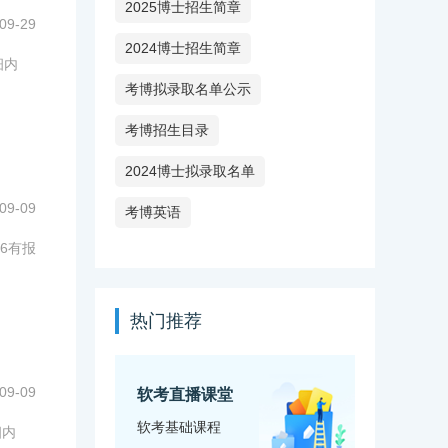
2025博士招生简章
09-29
2024博士招生简章
细内
考博拟录取名单公示
考博招生目录
2024博士拟录取名单
09-09
考博英语
6有报
热门推荐
09-09
软考直播课堂
软考基础课程
细内