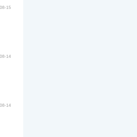
08-15
08-14
08-14