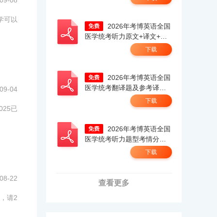
09-08
学可以
2026年考博英语全国
医学统考听力原文+译文+答
案.pdf
下载
2026年考博英语全国
医学统考翻译题及参考译
09-04
文.pdf
下载
25已
2026年考博英语全国
医学统考听力题型考情分
析.pdf
下载
08-22
查看更多
，请2