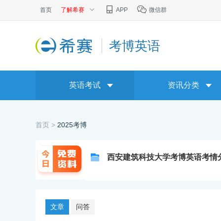
首页
了解希赛
APP
微信群
考博英语
英语考试
资讯分类
首页 >
2025考博
西安建筑科技大学考博英语考情
文章
问答