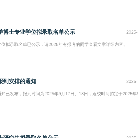
医学博士专业学位拟录取名单公示
2025-
学位拟录取名单已公示，请2025年有报考的同学查看文章详细内容。
学报到安排的通知
2025-
已发布，报到时间为2025年9月17日、18日，返校时间拟定于2025年