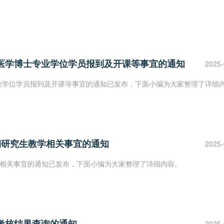
腔医学博士专业学位学员报到及开课等事宜的通知
2025-
专业学位学员报到及开课等事宜的通知已发布，下面小编为大家整理了详细
学期研究生教学相关事宜的通知
2025-
生教学相关事宜的通知已发布，下面小编为大家整理了详细内容。