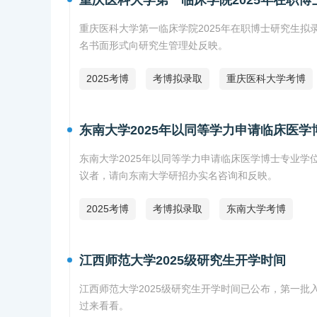
重庆医科大学第一临床学院2025年在职
重庆医科大学第一临床学院2025年在职博士研究生
名书面形式向研究生管理处反映。
2025考博
考博拟录取
重庆医科大学考博
东南大学2025年以同等学力申请临床医
东南大学2025年以同等学力申请临床医学博士专业
议者，请向东南大学研招办实名咨询和反映。
2025考博
考博拟录取
东南大学考博
江西师范大学2025级研究生开学时间
江西师范大学2025级研究生开学时间已公布，第一批
过来看看。