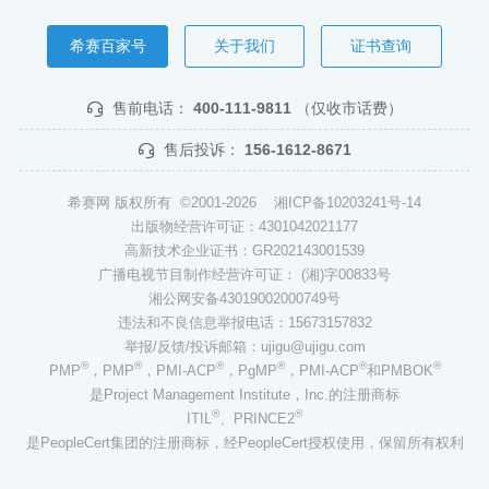
希赛百家号
关于我们
证书查询
售前电话：
400-111-9811
（仅收市话费）
售后投诉：
156-1612-8671
希赛网 版权所有 ©2001-2026
湘ICP备10203241号-14
出版物经营许可证：4301042021177
高新技术企业证书：GR202143001539
广播电视节目制作经营许可证： (湘)字00833号
湘公网安备43019002000749号
违法和不良信息举报电话：15673157832
举报/反馈/投诉邮箱：ujigu@ujigu.com
®
®
®
®
®
®
PMP
，PMP
，PMI-ACP
，PgMP
，PMI-ACP
和PMBOK
是Project Management Institute，Inc.的注册商标
®
®
ITIL
、PRINCE2
是PeopleCert集团的注册商标，经PeopleCert授权使用，保留所有权利