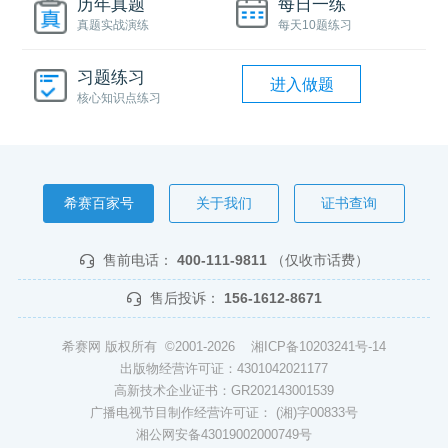
历年真题
每日一练
真题实战演练
每天10题练习
习题练习
进入做题
核心知识点练习
希赛百家号
关于我们
证书查询
售前电话：
400-111-9811
（仅收市话费）
售后投诉：
156-1612-8671
希赛网 版权所有 ©2001-2026
湘ICP备10203241号-14
出版物经营许可证：4301042021177
高新技术企业证书：GR202143001539
广播电视节目制作经营许可证： (湘)字00833号
湘公网安备43019002000749号