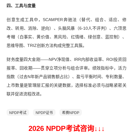
四、工具与度量
创意生成工具中，SCAMPER奔驰法（替代、组合、适应、修
改、转用、消除、逆向）、头脑风暴（6-10人不评判）、六顶思
考帽（白事实、黄价值、黑风险、红情绪、绿创意、蓝控制）、
思维导图、TRIZ创新方法构成完整工具簇。
财务度量四大金刚——NPV净现值、IRR内部收益率、ROI投资回
报率、回收期——贯穿立项分析与组合评审。绩效指标中，活力
指数（过去N年新产品销售额占比）、盈亏平衡时间、专利数量、
上市数量是管理层汇报的关键数据，选择标准必须与战略紧密关
联并促进流程改进。
NPDP考试
NPDP证书
希赛NPDP
2026 NPDP考试咨询↓
↓
↓