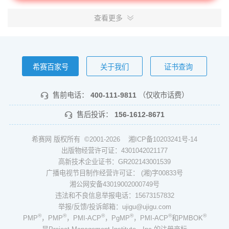
查看更多
希赛百家号
关于我们
证书查询
售前电话：
400-111-9811
（仅收市话费）
售后投诉：
156-1612-8671
希赛网 版权所有 ©2001-2026
湘ICP备10203241号-14
出版物经营许可证：4301042021177
高新技术企业证书：GR202143001539
广播电视节目制作经营许可证： (湘)字00833号
湘公网安备43019002000749号
违法和不良信息举报电话：15673157832
举报/反馈/投诉邮箱：ujigu@ujigu.com
®
®
®
®
®
®
PMP
，PMP
，PMI-ACP
，PgMP
，PMI-ACP
和PMBOK