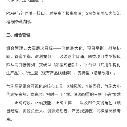
代评审、迭代回顾）。
PO是与外界唯一接口，对投资回报率负责；SM负责团队内部流
程与障碍清除。
三、组合管理
组合管理五大高层次目标——价值最大化、项目平衡、战略协
同、管道平衡、盈利充分——必须逐字背诵。四类项目类型按风
险从高到低排列：突破型（颠覆式创新）、平台型（共用架构衍
生产品）、衍生型（现有产品线延伸）、支持型（增量改进）。
气泡图是组合可视化的核心工具，X轴风险、Y轴回报、气泡大小
代表投资额，向高层汇报时一目了然。资源配置的三项"正确"要求
——正确时段、正确技能、正确个体——以及四个关键角色（项
目经理、资源负责人、资源规划者、产品规划者）同样是高频考
点。