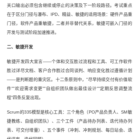
关口输出必须包含继续或停止的决策及下一阶段路径。考试重点
在于区分门径与瀑布、IPD、精益、敏捷的适用场景：硬件产品重
门径，软件产品重敏捷，二者并非替代关系，敏捷可嵌入门径的
开发与测试阶段加速推进。
二、敏捷开发
敏捷开发四大宣言——个体和交互胜过流程和工具、可工作软件
胜过详尽文档、客户合作胜过合同谈判、响应变化胜过遵循计划
——是判断题的重灾区。十二条原则中，"尽早持续交付有价值软
件""欢迎需求变更""自组织团队做出最佳设计""定期反思调整流
程"四条反复出现。
Scrum的335模型是核心工具：三个角色（PO产品负责人、SM敏
捷教练、自组织团队）、三个工件（产品待办列表、迭代待办列
表、可交付增量）、五个事件（冲刺、冲刺规划、每日站会、迭