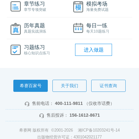
章节练习
模拟考场
章节专项突破
海量免费试题
历年真题
每日一练
真题实战演练
每天10题练习
习题练习
进入做题
核心知识点练习
希赛百家号
关于我们
证书查询
售前电话：
400-111-9811
（仅收市话费）
售后投诉：
156-1612-8671
希赛网 版权所有 ©2001-2026
湘ICP备10203241号-14
出版物经营许可证：4301042021177