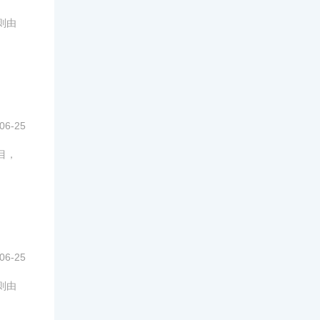
则由
06-25
目，
06-25
则由