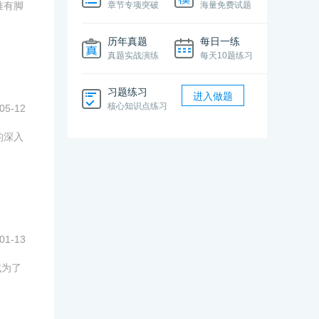
唯有脚
章节专项突破
海量免费试题
历年真题
每日一练
真题实战演练
每天10题练习
习题练习
进入做题
核心知识点练习
05-12
的深入
01-13
成为了