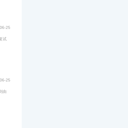
06-25
复试
06-25
则由