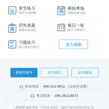
章节练习
模拟考场
章节专项突破
海量免费试题
历年真题
每日一练
真题实战演练
每天10题练习
习题练习
进入做题
核心知识点练习
希赛百家号
关于我们
证书查询
售前电话：
400-111-9811
（仅收市话费）
售后投诉：
156-1612-8671
希赛网 版权所有 ©2001-2026
湘ICP备10203241号-14