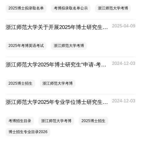
2025博士拟录取名单
考博拟录取名单公示
浙江师范大学考博
2025-04-09
浙江师范大学关于开展2025年博士研究生招生英语水平资格考试的通知
2025年考博英语考试
浙江师范大学考博
2024-12-03
浙江师范大学2025年博士研究生“申请-考核”制招生实施办法
2025博士招生
浙江师范大学考博
2024-12-03
浙江师范大学2025年专业学位博士研究生招生专业目录
考博招生目录
浙江师范大学考博
2025博士招生
博士招生专业目录2026