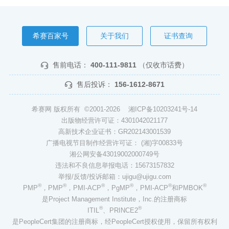
希赛百家号
关于我们
证书查询
售前电话：
400-111-9811
（仅收市话费）
售后投诉：
156-1612-8671
希赛网 版权所有 ©2001-2026
湘ICP备10203241号-14
出版物经营许可证：4301042021177
高新技术企业证书：GR202143001539
广播电视节目制作经营许可证： (湘)字00833号
湘公网安备43019002000749号
违法和不良信息举报电话：15673157832
举报/反馈/投诉邮箱：ujigu@ujigu.com
®
®
®
®
®
®
PMP
，PMP
，PMI-ACP
，PgMP
，PMI-ACP
和PMBOK
是Project Management Institute，Inc.的注册商标
®
®
ITIL
、PRINCE2
是PeopleCert集团的注册商标，经PeopleCert授权使用，保留所有权利