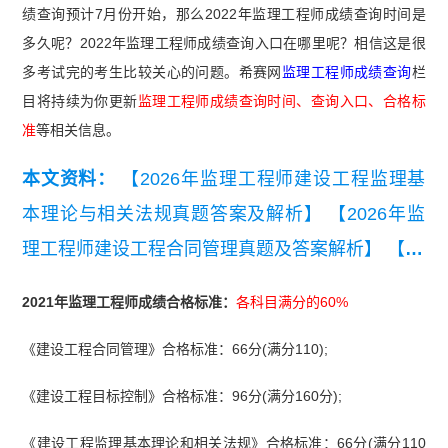
绩查询预计7月份开始，那么2022年监理工程师成绩查询时间是
多久呢？2022年监理工程师成绩查询入口在哪里呢？相信这是很
多考试完的考生比较关心的问题。
希赛网
监理工程师成绩查询
栏
目将持续为你更新
监理工程师成绩查询时间、查询入口、合格标
准
等相关信息。
本文资料：
【2026年监理工程师建设工程监理基
本理论与相关法规真题答案及解析】
【2026年监
理工程师建设工程合同管理真题及答案解析】
【20
26年监理工程师《监理概论》考前模拟卷一】
【2
2021年监理工程师成绩合格标准：
各科目满分的60%
026年监理工程师《合同管理》考前模拟卷一】
《建设工程合同管理》合格标准：66分(满分110);
【近3年监理工程师《建设工程监理基本理论和相
关法规》真题汇总（2023-2025）】
【近3年监理
《建设工程目标控制》合格标准：96分(满分160分);
工程师《建设工程合同管理》真题汇总（2023-202
《建设工程监理基本理论和相关法规》合格标准：66分(满分110