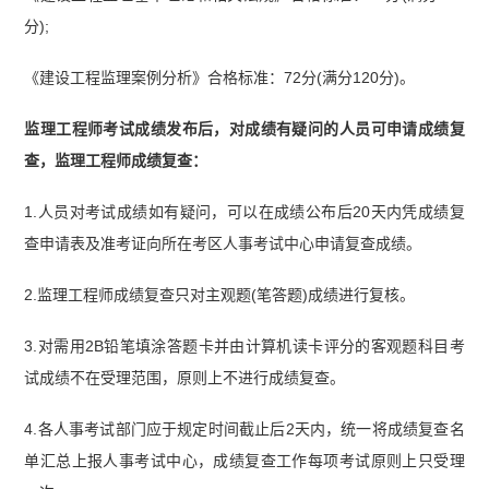
5）】
【监理工程师《建设工程目标控制》（土木
分);
建筑工程）真题汇总（2023-2025）】
【监理工程
《建设工程监理案例分析》合格标准：72分(满分120分)。
师《建设工程监理案例分析》（土木建筑工程）真
题汇总（2023-2025）】
监理工程师考试成绩发布后，对成绩有疑问的人员可申请成绩复
查，监理工程师成绩复查：
1.人员对考试成绩如有疑问，可以在成绩公布后20天内凭成绩复
查申请表及准考证向所在考区人事考试中心申请复查成绩。
2.监理工程师成绩复查只对主观题(笔答题)成绩进行复核。
3.对需用2B铅笔填涂答题卡并由计算机读卡评分的客观题科目考
试成绩不在受理范围，原则上不进行成绩复查。
4.各人事考试部门应于规定时间截止后2天内，统一将成绩复查名
单汇总上报人事考试中心，成绩复查工作每项考试原则上只受理