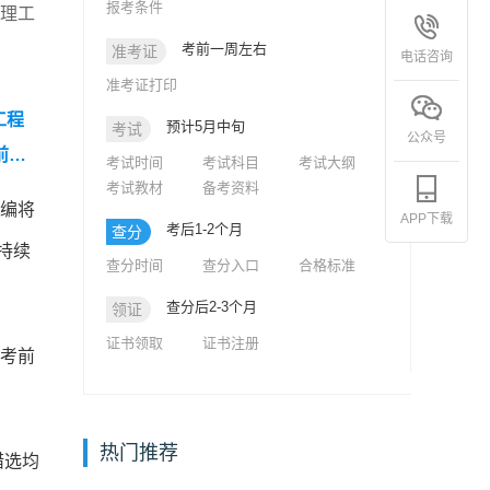
报考条件
监理工
考前一周左右
准考证
电话咨询
准考证打印
工程
预计5月中旬
考试
公众号
前模
考试时间
考试科目
考试大纲
考试教材
备考资料
《建设
小编将
APP下载
2
考后1-2个月
查分
持续
查分时间
查分入口
合格标准
查分后2-3个月
领证
证书领取
证书注册
考前
热门推荐
错选均