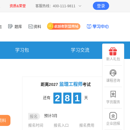
登录
报
资质&荣誉
客服热线：400-111-9811
包
题库
资料
学习包
学习交流
新人礼包
课程咨询
监理工程师
距离2027
考试
2
8
1
还有
天
学员服务
预计3月
报名
资料
企业团报
报名时间
报名入口
报名费用