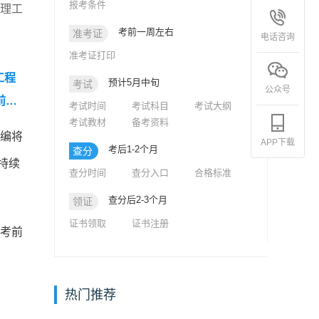
报考条件
监理工
考前一周左右
准考证
电话咨询
准考证打印
工程
预计5月中旬
考试
公众号
前模
考试时间
考试科目
考试大纲
考试教材
备考资料
《建设
小编将
APP下载
2
考后1-2个月
查分
持续
查分时间
查分入口
合格标准
查分后2-3个月
领证
证书领取
证书注册
行考前
热门推荐