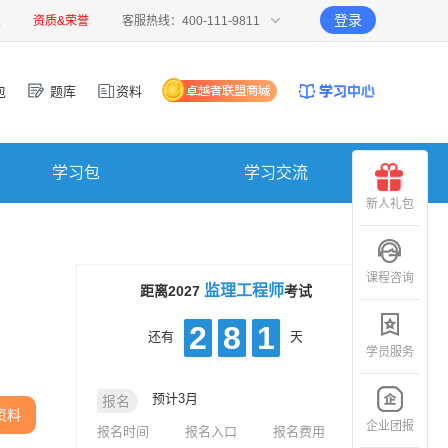
登录
报
资质&荣誉
客服热线：400-111-9811
包
题库
资料
学习包
学习交流
新人礼包
课程咨询
监理工程师
距离2027
考试
2
8
1
还有
天
学员服务
预计3月
报名
资料
企业团报
报名时间
报名入口
报名费用