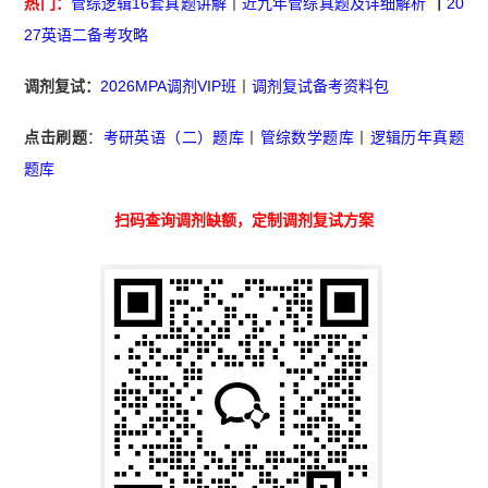
热门：
管综逻辑16套真题讲解
丨
近九年管综真题及详细解析
丨
20
27英语二备考攻略
调剂复试：
2026MPA调剂VIP班
丨
调剂复试备考资料包
点击刷题
：
考研英语（二）题库
丨
管综数学题库
丨
逻辑历年真题
题库
扫码查询调剂缺额，定制调剂复试方案