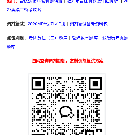
热门：
管综逻辑16套真题讲解
丨
近九年管综真题及详细解析
丨
20
27英语二备考攻略
调剂复试：
2026MPA调剂VIP班
丨
调剂复试备考资料包
点击刷题
：
考研英语（二）题库
丨
管综数学题库
丨
逻辑历年真题
题库
扫码查询调剂缺额，定制调剂复试方案