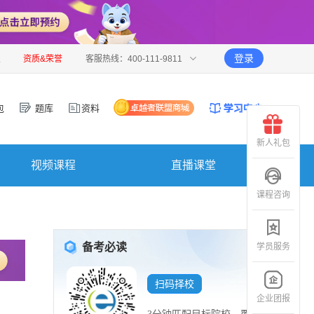
登录
报
资质&荣誉
客服热线：400-111-9811
包
题库
资料
新人礼包
视频课程
直播课堂
课程咨询
备考必读
学员服务
扫码择校
企业团报