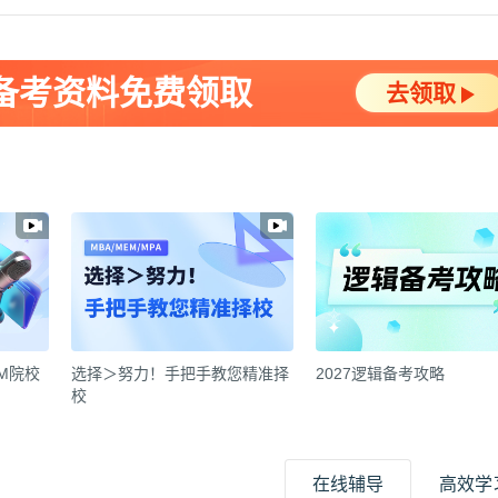
A备考资料免费领取
去领取
EM院校
选择＞努力！手把手教您精准择
2027逻辑备考攻略
校
在线辅导
高效学