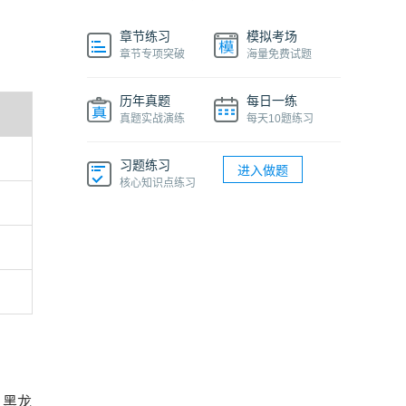
章节练习
模拟考场
章节专项突破
海量免费试题
历年真题
每日一练
真题实战演练
每天10题练习
习题练习
进入做题
核心知识点练习
、黑龙