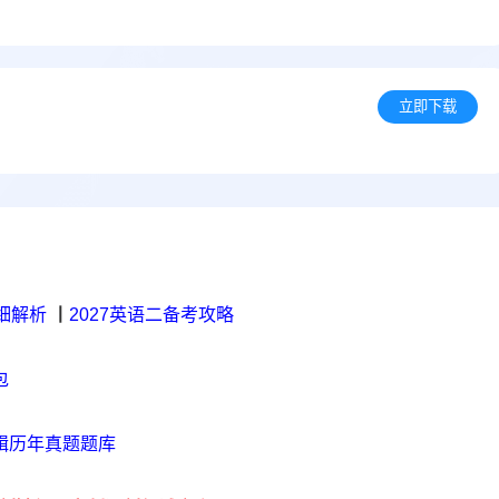
立即下载
细解析
丨
2027英语二备考攻略
包
辑历年真题题库