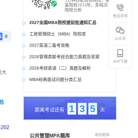
3分钟匹配目标院校，覆
盖院校1031所，多档次
院校分析
电话咨询
2027全国MBA院校提前批通知汇总
工商管理硕士（MBA）院校库
5
天
公众号
2027英语二备考攻略
2026管理类联考综合能力真题及答案
APP下载
2026考研英语（二）真题及解析
范大
MBA经典面试问题分类汇总
2017-2025近九年各科真题及详细解析
总
考研英语（二）试题库
1
3
5
距离考试还有
天
2027写作备考攻略
击
202
我的题库
公共管理MPA题库