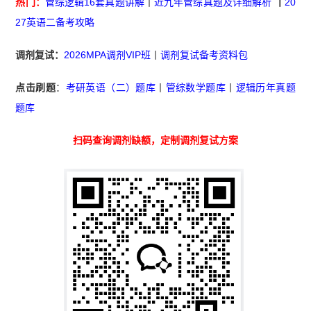
热门：
管综逻辑16套真题讲解
丨
近九年管综真题及详细解析
丨
20
27英语二备考攻略
调剂复试：
2026MPA调剂VIP班
丨
调剂复试备考资料包
点击刷题
：
考研英语（二）题库
丨
管综数学题库
丨
逻辑历年真题
题库
扫码查询调剂缺额，定制调剂复试方案