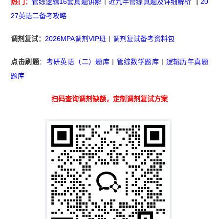
热门：
管综逻辑16套真题讲解
丨
近九年管综真题及详细解析
丨
20
27英语二备考攻略
调剂复试：
2026MPA调剂VIP班
丨
调剂复试备考资料包
点击刷题
：
考研英语（二）题库
丨
管综数学题库
丨
逻辑历年真题
题库
扫码查询调剂缺额，定制调剂复试方案