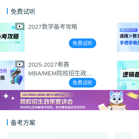
免费试听
选择＞努力！手把手
精准择校
试听
免费
2027逻辑备考攻略
政策
免费
试听
备考方案