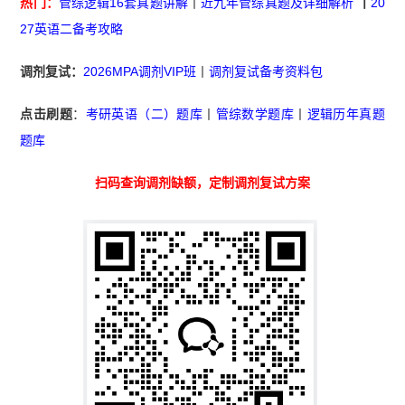
热门：
管综逻辑16套真题讲解
丨
近九年管综真题及详细解析
丨
20
27英语二备考攻略
调剂复试：
2026MPA调剂VIP班
丨
调剂复试备考资料包
点击刷题
：
考研英语（二）题库
丨
管综数学题库
丨
逻辑历年真题
题库
扫码查询调剂缺额，定制调剂复试方案