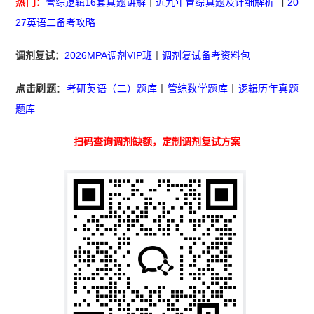
热门：
管综逻辑16套真题讲解
丨
近九年管综真题及详细解析
丨
20
27英语二备考攻略
调剂复试：
2026MPA调剂VIP班
丨
调剂复试备考资料包
点击刷题
：
考研英语（二）题库
丨
管综数学题库
丨
逻辑历年真题
题库
扫码查询调剂缺额，定制调剂复试方案