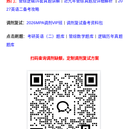
热门：
管综逻辑16套真题讲解
丨
近九年管综真题及详细解析
丨
20
27英语二备考攻略
调剂复试：
2026MPA调剂VIP班
丨
调剂复试备考资料包
点击刷题
：
考研英语（二）题库
丨
管综数学题库
丨
逻辑历年真题
题库
扫码查询调剂缺额，定制调剂复试方案