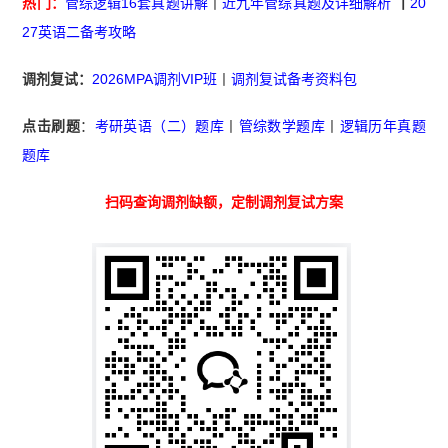
热门：
管综逻辑16套真题讲解
丨
近九年管综真题及详细解析
丨
20
27英语二备考攻略
调剂复试：
2026MPA调剂VIP班
丨
调剂复试备考资料包
点击刷题
：
考研英语（二）题库
丨
管综数学题库
丨
逻辑历年真题
题库
扫码查询调剂缺额，定制调剂复试方案