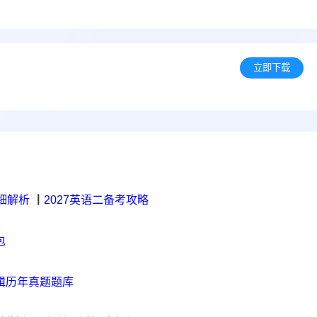
立即下载
细解析
丨
2027英语二备考攻略
包
辑历年真题题库