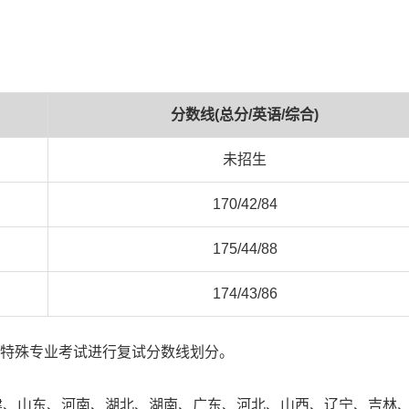
分数线(总分/英语/综合)
未招生
170/42/84
175/44/88
174/43/86
和特殊专业考试进行复试分数线划分。
建、山东、河南、湖北、湖南、广东、河北、山西、辽宁、吉林