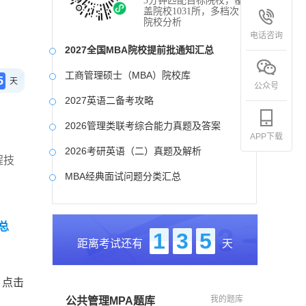
3分钟匹配目标院校，覆
盖院校1031所，多档次
院校分析
电话咨询
2027全国MBA院校提前批通知汇总
工商管理硕士（MBA）院校库
5
天
公众号
2027英语二备考攻略
2026管理类联考综合能力真题及答案
APP下载
2026考研英语（二）真题及解析
程技
MBA经典面试问题分类汇总
2017-2025近九年各科真题及详细解析
总
考研英语（二）试题库
1
3
5
距离考试还有
天
2027写作备考攻略
，点击
我的题库
公共管理MPA题库