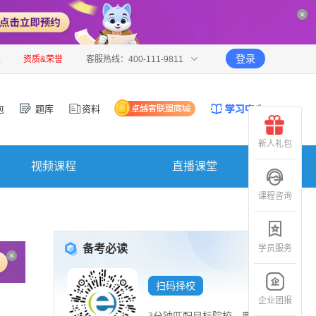
登录
报
资质&荣誉
客服热线：400-111-9811
包
题库
资料
新人礼包
视频课程
直播课堂
课程咨询
备考必读
学员服务
扫码择校
企业团报