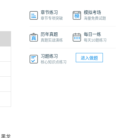
章节练习
模拟考场
章节专项突破
海量免费试题
历年真题
每日一练
真题实战演练
每天10题练习
习题练习
进入做题
核心知识点练习
、黑龙