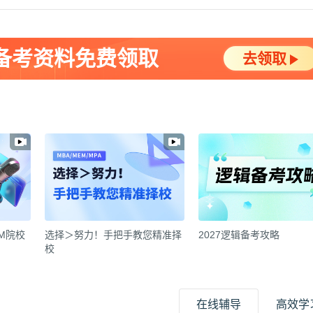
A备考资料免费领取
去领取
EM院校
选择＞努力！手把手教您精准择
2027逻辑备考攻略
校
在线辅导
高效学