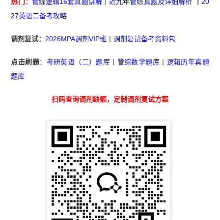
热门：
管综逻辑16套真题讲解
丨
近九年管综真题及详细解析
丨
20
27英语二备考攻略
调剂复试：
2026MPA调剂VIP班
丨
调剂复试备考资料包
点击刷题
：
考研英语（二）题库
丨
管综数学题库
丨
逻辑历年真题
题库
扫码查询调剂缺额，定制调剂复试方案