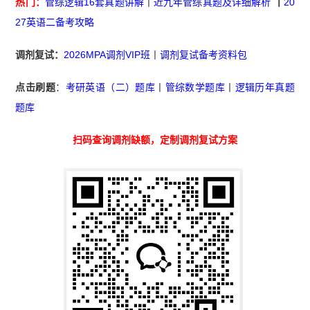
热门：
管综逻辑16套真题讲解
丨
近九年管综真题及详细解析
丨
20
27英语二备考攻略
调剂复试：
2026MPA调剂VIP班
丨
调剂复试备考资料包
点击刷题
：
考研英语（二）题库
丨
管综数学题库
丨
逻辑历年真题
题库
扫码查询调剂缺额，定制调剂复试方案