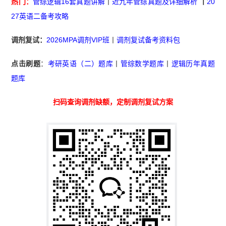
热门：
管综逻辑16套真题讲解
丨
近九年管综真题及详细解析
丨
20
27英语二备考攻略
调剂复试：
2026MPA调剂VIP班
丨
调剂复试备考资料包
点击刷题
：
考研英语（二）题库
丨
管综数学题库
丨
逻辑历年真题
题库
扫码查询调剂缺额，定制调剂复试方案