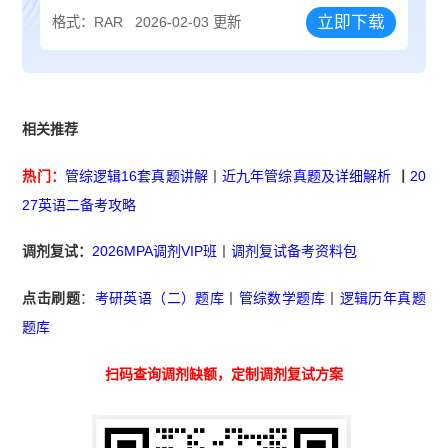
立即下载
格式：RAR
2026-02-03 更新
相关推荐
热门：
管综逻辑16套真题讲解
丨
近九年管综真题及详细解析
丨
20
27英语二备考攻略
调剂复试：
2026MPA调剂VIP班
丨
调剂复试备考资料包
点击刷题
：
考研英语（二）题库
丨
管综数学题库
丨
逻辑历年真题
题库
扫码查询调剂缺额，定制调剂复试方案