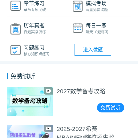
章节练习
模拟考场
章节专项突破
海量免费试题
历年真题
每日一练
真题实战演练
每天10题练习
习题练习
进入做题
核心知识点练习
免费试听
027数学备考攻略
选
精
免费试听
25-2027希赛
2
BA/MEM院校招生政策