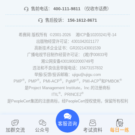
售前电话：
400-111-9811
（仅收市话费）
售后投诉：
156-1612-8671
希赛网 版权所有 ©2001-2026
湘ICP备10203241号-14
出版物经营许可证：4301042021177
高新技术企业证书：GR202143001539
广播电视节目制作经营许可证： (湘)字00833号
湘公网安备43019002000749号
违法和不良信息举报电话：15673157832
举报/反馈/投诉邮箱：ujigu@ujigu.com
®
®
®
®
®
®
PMP
，PMP
，PMI-ACP
，PgMP
，PMI-ACP
和PMBOK
是Project Management Institute，Inc.的注册商标
®
®
ITIL
、PRINCE2
是PeopleCert集团的注册商标，经PeopleCert授权使用，保留所有权利
客服咨询
加群交流
公众号
考试资料
每日一练